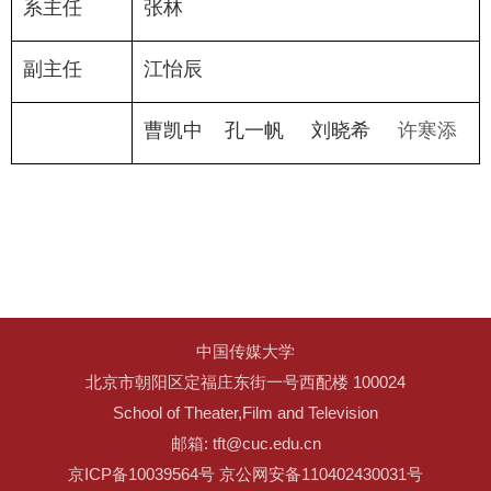
系主任
张林
副主任
江怡辰
曹凯中 孔一帆 刘晓希
许寒添
中国传媒大学
北京市朝阳区定福庄东街一号西配楼 100024
School of Theater,Film and Television
邮箱: tft@cuc.edu.cn
京ICP备10039564号 京公网安备110402430031号